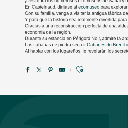
¡Descubra los numerosos ecomuseos de Sarlat y de
En Castelnaud, diríjase al
ecomuseo
para explorar
Con su familia, venga a visitar la antigua fábrica d
Y para que la historia sea realmente divertida para 
Gracias a una reconstrucción perfecta de una alde
economía de la región.
Durante su estancia en Périgord Noir, admire la arq
Las cabañas de piedra seca «
Cabanes du Breuil
»
Al hablar con los lugareños, le revelarán los secre
Ajouter aux f
Village Historique du Périgord Noir
Moulin à papier de la Rouzique
Domaine de Vielcroze
Les Cabanes du Breuil