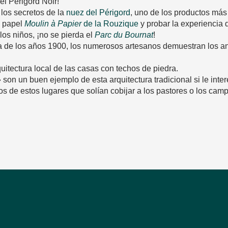
l Périgord Noir!
 los secretos de la
nuez del Périgord
, uno de los productos más
e papel
Moulin à Papier
de la Rouzique
y probar la experiencia
los niños, ¡no se pierda el
Parc du Bournat
!
a de los años 1900, los numerosos artesanos demuestran los ant
uitectura local de las casas con techos de piedra.
 son un buen ejemplo de esta arquitectura tradicional si le inter
tos de estos lugares que solían cobijar a los pastores o los cam
avoris