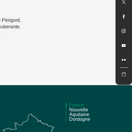
l Périgord.
xuberante.
.
France
Nouvelle
Aquitaine
Dordogne