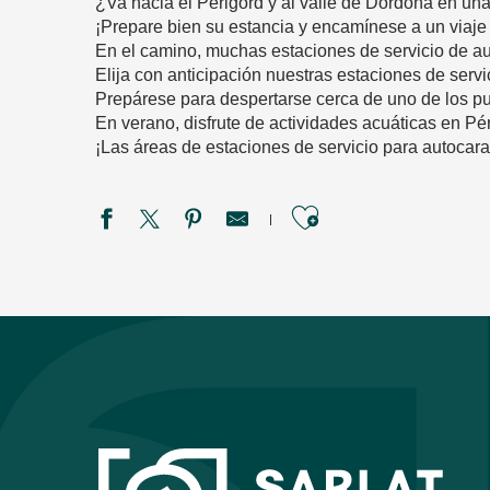
¿Va hacia el Périgord y al valle de Dordoña en un
¡Prepare bien su estancia y encamínese a un viaje 
En el camino, muchas estaciones de servicio de au
Elija con anticipación nuestras estaciones de servi
Prepárese para despertarse cerca de uno de los pu
En verano, disfrute de actividades acuáticas en Pé
¡Las áreas de estaciones de servicio para autocara
Ajouter aux f
Aire de la halte nautique
Aire communale de La Roque-Gageac
Aire de camping-car Les Ch'tis
Aire de Vézac
Aire privée de la Ferme du Vignal
Domaine de la Brame
Aire de l'Olivianne