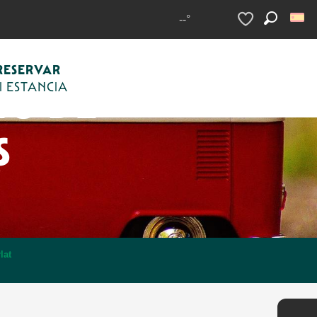
--°
Buscar
Voir les favoris
RESERVAR
I ESTANCIA
IO DE
S
lat