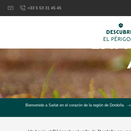
Aller
+33 5 53 31 45 45
au
contenu
principal
DESCUBR
ESTA
EL PÉRIG
Bienvenido a Sarlat en el corazón de la región de Dordoña.