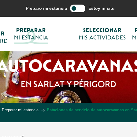
Preparo mi estancia
Estoy in situ
PREPARAR
SELECCIONAR
IR
MI ESTANCIA
MIS ACTIVIDADES
M
CIONES DE SERVIC
ORD
AUTOCARAVANA
EN SARLAT Y PÉRIGORD
Preparar mi estancia
Estaciones de servicio de autocaravanas en Sar