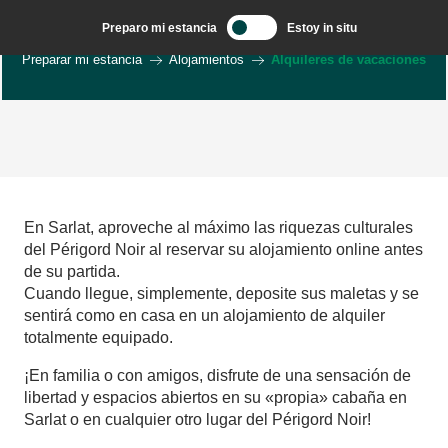
Aller
Preparo mi estancia
Estoy in situ
au
Bienvenido a Sarlat en el corazón de la región de Dordoña.
contenu
Preparar mi estancia
Alojamientos
Alquileres de vacaciones
principal
La Maison du Murier à Sarlat
Maison Fleurie climatisée à Sarlat
En Sarlat, aproveche al máximo las riquezas culturales
L'esquirol
del Périgord Noir al reservar su alojamiento online antes
Périgourdine de charme
de su partida.
La Maison de Château Trompette
Cuando llegue, simplemente, deposite sus maletas y se
Gîte la Maricou sur les hauteurs de Sarlat
sentirá como en casa en un alojamiento de alquiler
Fleurs de la Feuillade proche de Sarlat - Numéro 2
totalmente equipado.
Gite Amour avec piscine et clim proche Sarlat
Gîte Amitié avec piscine et clim proche Sarlat
¡En familia o con amigos, disfrute de una sensación de
Gîte Joie clim et piscine proche de Sarlat
libertad y espacios abiertos en su «propia» cabaña en
Gite Ermitage avec piscine et clim proche Sarlat
Sarlat o en cualquier otro lugar del Périgord Noir!
Au pré de l'arbre - Maison en bois massif