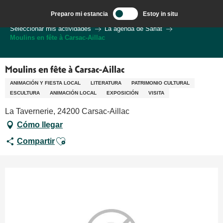
Aller
Preparo mi estancia
Estoy in situ
au
Bienvenido a Sarlat en el corazón de la región de Dordoña.
Seleccionar mis actividades
La agenda de Sarlat
contenu
Moulins en fête à Carsac-Aillac
principal
Moulins en fête à Carsac-Aillac
ANIMACIÓN Y FIESTA LOCAL
LITERATURA
PATRIMONIO CULTURAL
ESCULTURA
ANIMACIÓN LOCAL
EXPOSICIÓN
VISITA
La Tavernerie, 24200 Carsac-Aillac
Cómo llegar
Ajouter aux favoris
Compartir