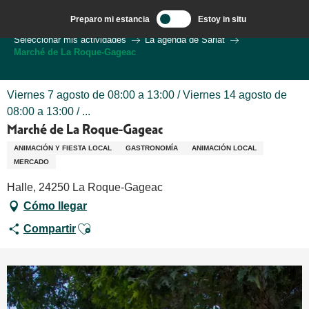
Aller
Preparo mi estancia
Estoy in situ
au
Bienvenido a Sarlat en el corazón de la región de Dordoña.
Seleccionar mis actividades
La agenda de Sarlat
contenu
Marché de La Roque-Gageac
principal
Viernes 7 agosto de 08:00 a 13:00 / Viernes 14 agosto de
08:00 a 13:00 / ...
Marché de La Roque-Gageac
ANIMACIÓN Y FIESTA LOCAL
GASTRONOMÍA
ANIMACIÓN LOCAL
MERCADO
Halle, 24250 La Roque-Gageac
Cómo llegar
Ajouter aux favoris
Compartir