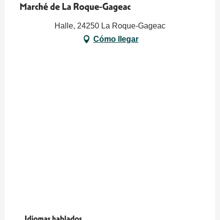
Marché de La Roque-Gageac
Halle, 24250 La Roque-Gageac
Cómo llegar
Idiomas hablados
Idiomas hablados