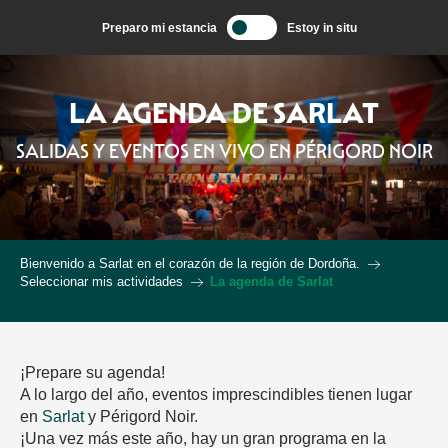
Aller
Preparo mi estancia
Estoy in situ
au
contenu
principal
LA AGENDA DE SARLAT
SALIDAS Y EVENTOS EN VIVO EN PÉRIGORD NOIR
Bienvenido a Sarlat en el corazón de la región de Dordoña.
Seleccionar mis actividades
La agenda de Sarlat
¡Prepare su agenda!
A lo largo del año, eventos imprescindibles tienen lugar
en
Sarlat
y Périgord Noir.
¡Una vez más este año, hay un gran programa en la