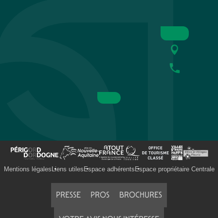
l'Orgue au marché : Organistes de la Cathédrale de SARLA
Soirée année 80 et repas
MAGIES ESTIVALES NOCTURNES A LINARD
Concert Années 80
Fête du village à Veyrignac
Festival de théâtre baroque L'Oghmac - Rodomantades
Tropicale nocturne à Univerland
Soirée DJ Sunwill Richards
Festival Bach de Belvès : Sextuor in Caelis
Atelier créatif : réalise ta baguette magique
Festival du Périgord Noir : Ensemble Baroque du Périgord N
Stage de biodanza
Mentions légales
Liens utiles
Espace adhérents
Espace propriétaire Centrale
PRESSE
PROS
BROCHURES