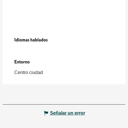
Idiomas hablados
Idiomas hablados
Entorno
Entorno
Centro ciudad
Señalar un error