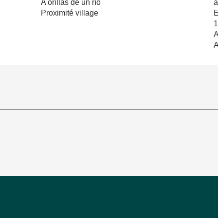
A orillas de un río
a
Proximité village
E
A
A