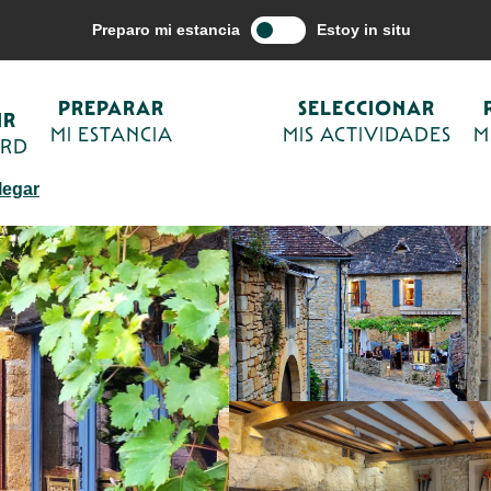
Seleccionar mis actividades
Comida gourmet
Restaurantes y posad
Preparo mi estancia
Estoy in situ
PREPARAR
SELECCIONAR
IR
MI ESTANCIA
MIS ACTIVIDADES
M
ORD
COCINA TRADICIONAL
CARNE(S)
legar