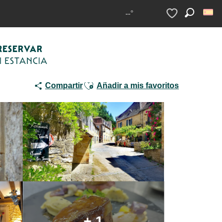
as campestres
La Petite Tonnelle
--°
Buscar
Voir les favoris
RESERVAR
I ESTANCIA
Ajouter aux favoris
Compartir
Añadir a mis favoritos
+ 1