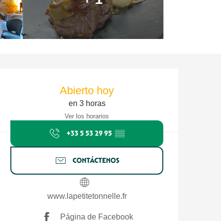
Horarios y datos de contacto
Abierto hoy
en 3 horas
Ver los horarios
+33 5 53 29 95
▒▒
CONTÁCTENOS
www.lapetitetonnelle.fr
Página de Facebook