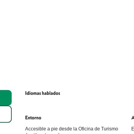
Idiomas hablados
Idiomas hablados
Entorno
Entorno
A
A
Accesible a pie desde la Oficina de Turismo
E