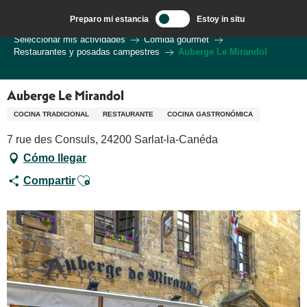
Aller
Preparo mi estancia
Estoy in situ
au
Bienvenido a Sarlat en el corazón de la región de Dordoña.
Seleccionar mis actividades
Comida gourmet
contenu
Restaurantes y posadas campestres
Auberge Le Mirandol
principal
Auberge Le Mirandol
COCINA TRADICIONAL
RESTAURANTE
COCINA GASTRONÓMICA
7 rue des Consuls, 24200 Sarlat-la-Canéda
Cómo llegar
Ajouter aux favoris
Compartir