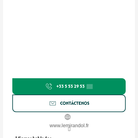
+33 5 53 29 53
▒▒
CONTÁCTENOS
www.lemirandol.fr