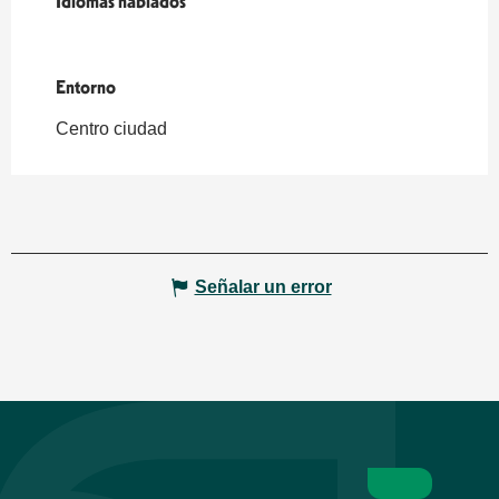
Idiomas hablados
Idiomas hablados
Entorno
Entorno
Centro ciudad
Señalar un error