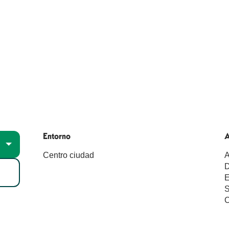
Entorno
Entorno
A
A
Centro ciudad
A
E
S
C