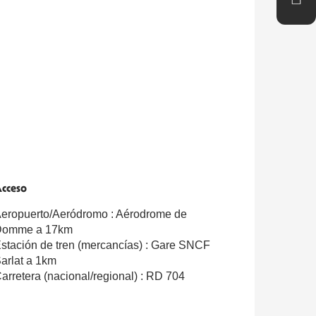
cceso
cceso
eropuerto/Aeródromo : Aérodrome de
Domme a 17km
stación de tren (mercancías) : Gare SNCF
arlat a 1km
arretera (nacional/regional) : RD 704