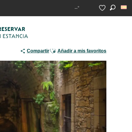
'une ville - Visite guidée de la cité médiévale
--°
Buscar
Voir les favoris
RESERVAR
I ESTANCIA
Ajouter aux favoris
Compartir
Añadir a mis favoritos