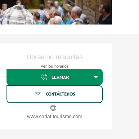
Horarios y datos de contacto
Horas no resueltas
Ver los horarios
LLAMAR
CONTÁCTENOS
www.sarlat-tourisme.com