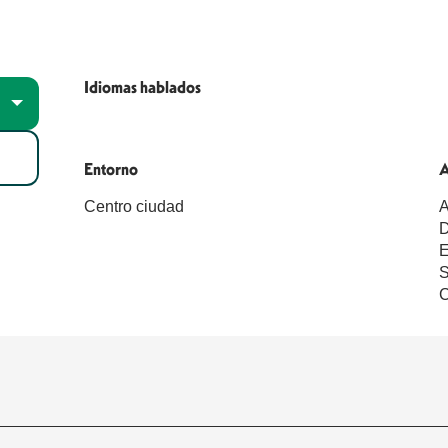
Idiomas hablados
Idiomas hablados
Entorno
Entorno
A
A
Centro ciudad
A
E
S
C