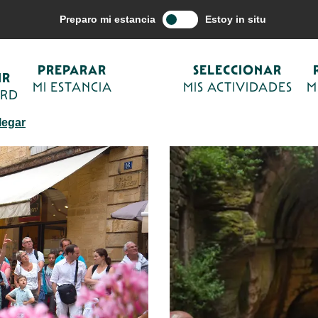
Seleccionar mis actividades
Cultura y patrimonio
Sarlat, Histoire d
Preparo mi estancia
Estoy in situ
te guidée de la cité médiévale
PREPARAR
SELECCIONAR
IR
MI ESTANCIA
MIS ACTIVIDADES
M
ORD
legar