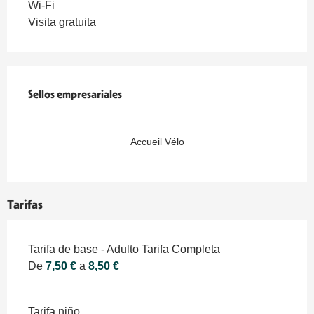
Wi-Fi
Visita gratuita
Oferta de prestaciones
Sellos empresariales
Sellos empresariales
Accueil Vélo
Tarifas
Tarifas 2026
Tarifa de base - Adulto Tarifa Completa
De
7,50 €
a
8,50 €
Tarifa niño