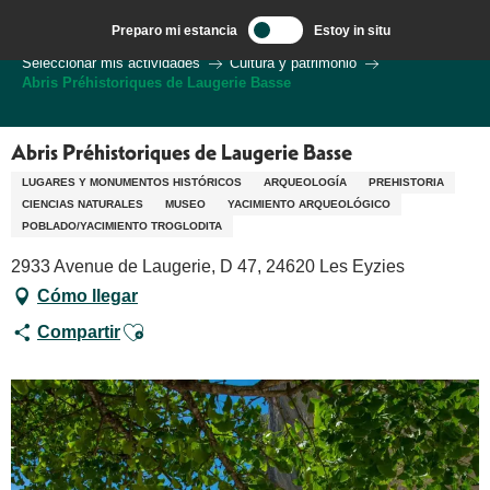
Aller
Preparo mi estancia
Estoy in situ
au
Bienvenido a Sarlat en el corazón de la región de Dordoña.
Seleccionar mis actividades
Cultura y patrimonio
contenu
Abris Préhistoriques de Laugerie Basse
principal
Abris Préhistoriques de Laugerie Basse
LUGARES Y MONUMENTOS HISTÓRICOS
ARQUEOLOGÍA
PREHISTORIA
CIENCIAS NATURALES
MUSEO
YACIMIENTO ARQUEOLÓGICO
POBLADO/YACIMIENTO TROGLODITA
2933 Avenue de Laugerie, D 47, 24620 Les Eyzies
Cómo llegar
Ajouter aux favoris
Compartir