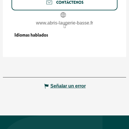
CONTÁCTENOS
www.abris-laugerie-basse.fr
Idiomas hablados
Idiomas hablados
Señalar un error