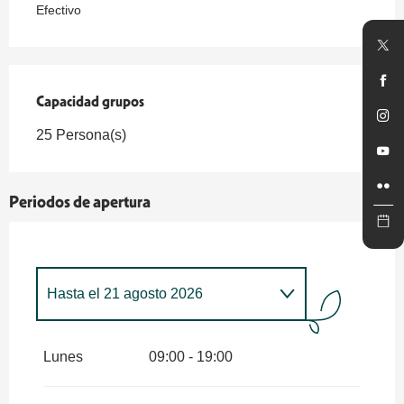
Efectivo
Capacidad grupos
Capacidad grupos
25 Persona(s)
Periodos de apertura
Hasta el
21 agosto 2026
Del
4 abril 2026
al
12 julio 2026
Lunes
09:00 - 19:00
Del
23 agosto 2026
al
11