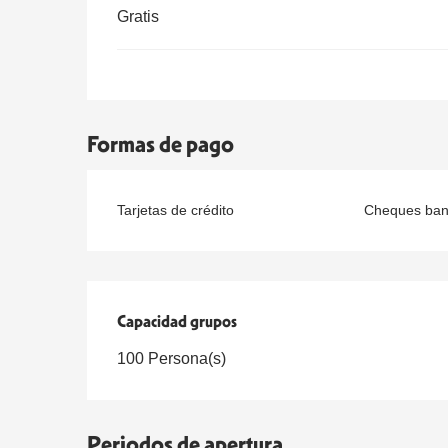
Gratis
Formas de pago
Tarjetas de crédito
Cheques banc
Capacidad grupos
Capacidad grupos
100 Persona(s)
Periodos de apertura