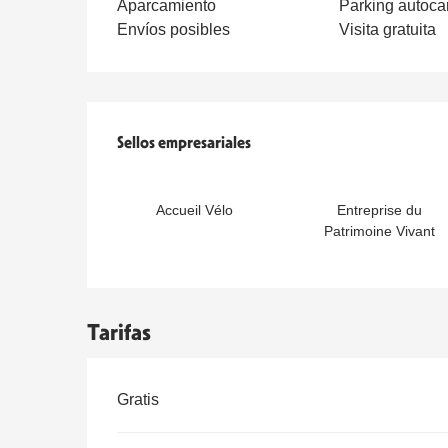
Aparcamiento
Parking autoca
Envíos posibles
Visita gratuita
Oferta de prestaciones
Sellos empresariales
Sellos empresariales
Accueil Vélo
Entreprise du
Patrimoine Vivant
Tarifas
Tarifas 2026
Gratis