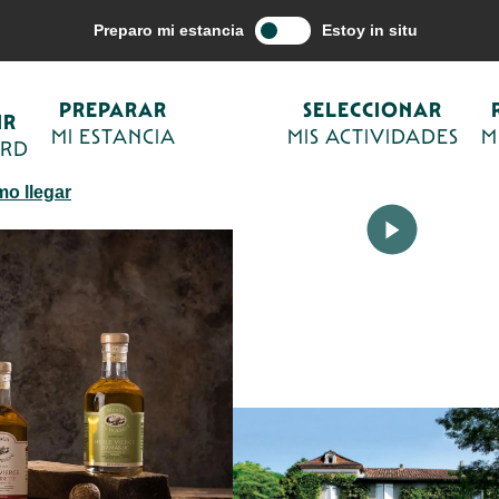
Seleccionar mis actividades
Conocimientos y tradición
Productores 
Preparo mi estancia
Estoy in situ
PREPARAR
SELECCIONAR
IR
MI ESTANCIA
MIS ACTIVIDADES
M
ORD
o llegar