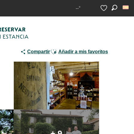
locales
Moulin de La Veyssière
--°
Buscar
Voir les favoris
RESERVAR
I ESTANCIA
Ajouter aux favoris
Compartir
Añadir a mis favoritos
+ 9