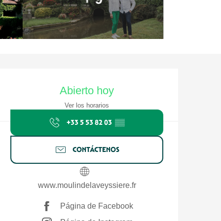
Horarios y datos de contacto
Abierto hoy
Ver los horarios
+33 5 53 82 03
▒▒
CONTÁCTENOS
www.moulindelaveyssiere.fr
Página de Facebook