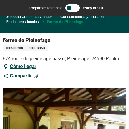
Aller
Preparo mi estancia
Estoy in situ
au
Bienvenido a Sarlat en el corazón de la región de Dordoña.
Seleccionar mis actividades
Conocimientos y tradición
contenu
Productores locales
Ferme de Pleinefage
principal
Ferme de Pleinefage
CRIADEROS
FOIE GRAS
874 route de pleinefage basse, Pleinefage, 24590 Paulin
Cómo llegar
Ajouter aux favoris
Compartir