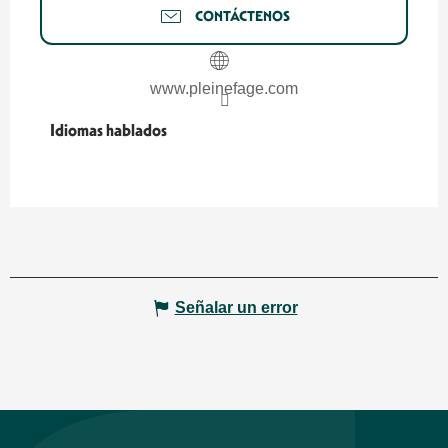
CONTÁCTENOS
www.pleinefage.com
Idiomas hablados
Idiomas hablados
Señalar un error