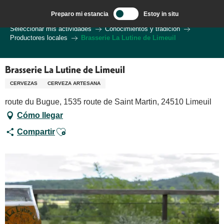
Aller
Preparo mi estancia
Estoy in situ
au
Bienvenido a Sarlat en el corazón de la región de Dordoña.
Seleccionar mis actividades
Conocimientos y tradición
contenu
Productores locales
Brasserie La Lutine de Limeuil
principal
Brasserie La Lutine de Limeuil
CERVEZAS
CERVEZA ARTESANA
route du Bugue, 1535 route de Saint Martin, 24510 Limeuil
Cómo llegar
Ajouter aux favoris
Compartir