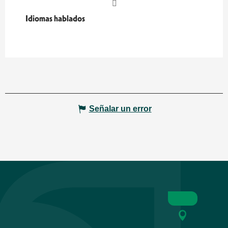
Idiomas hablados
Idiomas hablados
Señalar un error