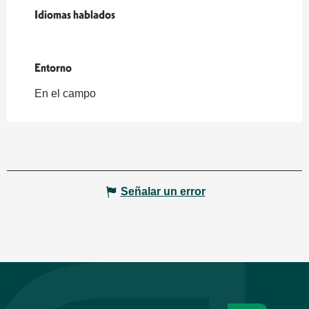
Idiomas hablados
Idiomas hablados
Entorno
Entorno
En el campo
Señalar un error