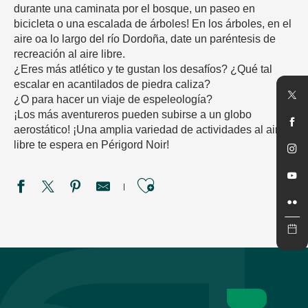
durante una caminata por el bosque, un paseo en
bicicleta o una escalada de árboles! En los árboles, en el
aire oa lo largo del río Dordoña, date un paréntesis de
recreación al aire libre.
¿Eres más atlético y te gustan los desafíos? ¿Qué tal
escalar en acantilados de piedra caliza?
¿O para hacer un viaje de espeleología?
¡Los más aventureros pueden subirse a un globo
aerostático! ¡Una amplia variedad de actividades al aire
libre te espera en Périgord Noir!
Ajouter aux favori
Via Ferrata de Marqueyssac
Spa Nuxe
Bridoire, le Château des Jeux
Copeyre Canoës