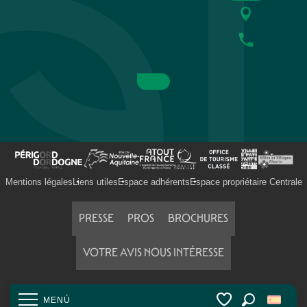
Gabarres Caminade
Le Petit Train Dommois
Canoës Azur - Camping de la Bouysse
Eco Rando 24
Quercyland
Canoë Vézère Univerland
Montgolfière et Châteaux
Canoës Loisirs
Mentions légales
Liens utiles
Espace adhérents
Espace propriétaire Centrale
PRESSE
PROS
BROCHURES
VOTRE AVIS NOUS INTÉRESSE
MENÚ