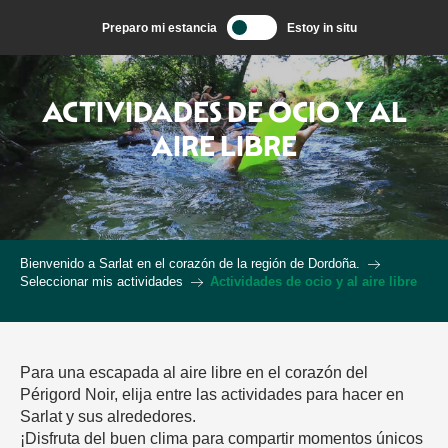
Aller
Preparo mi estancia
Estoy in situ
au
contenu
principal
ACTIVIDADES DE OCIO Y AL
AIRE LIBRE
Bienvenido a Sarlat en el corazón de la región de Dordoña.
Seleccionar mis actividades
Actividades de ocio y al aire libre
Para una escapada al aire libre en el corazón del
Périgord Noir, elija entre las actividades para hacer en
Sarlat y sus alrededores.
¡Disfruta del buen clima para compartir momentos únicos