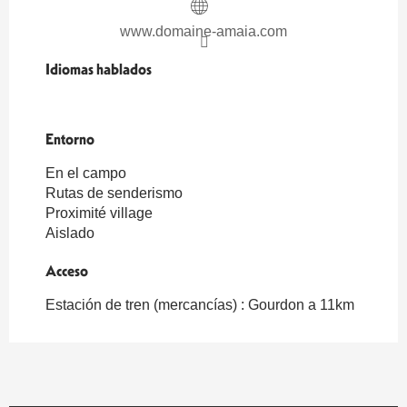
www.domaine-amaia.com
Idiomas hablados
Idiomas hablados
Entorno
Entorno
En el campo
Rutas de senderismo
Proximité village
Aislado
Acceso
Acceso
Estación de tren (mercancías) : Gourdon a 11km