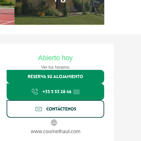
Horarios y datos de contacto
Abierto hoy
Ver los horarios
RESERVA SU ALOJAMIENTO
+33 5 53 28 46
▒▒
CONTÁCTENOS
www.cournethaut.com