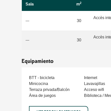
2
Sala
m
Accès int
---
30
Accès int
---
30
Equipamiento
BTT - bicicleta
Internet
Minicocina
Lavavajillas
Terraza privada/Balcón
Acceso wifi
Área de juegos
Biblioteca / Me