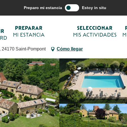
Preparar mi estancia
Alojamientos
Pueblos de vacaciones, casas ru
Preparo mi estancia
Estoy in situ
PREPARAR
SELECCIONAR
IR
MI ESTANCIA
MIS ACTIVIDADES
M
ORD
DE VACACIONES
, 24170 Saint-Pompont
Cómo llegar