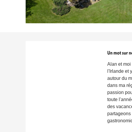
Titre du bloc
Un mot sur n
Alan et moi
l'Irlande e
autour du m
dans ma régi
passion pour
toute l'anné
des vacanc
partageons 
gastronomi