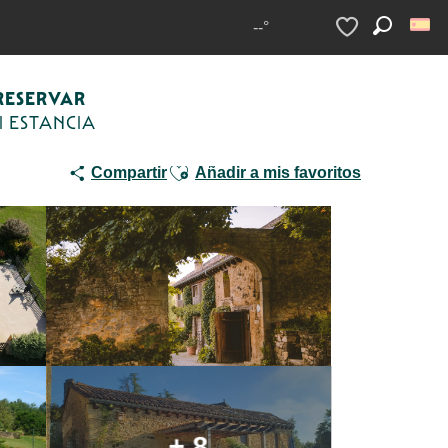
rales o chalets
Domaine de Cournet Haut
--°
Buscar
Voir les favoris
RESERVAR
I ESTANCIA
Ajouter aux favoris
Compartir
Añadir a mis favoritos
+ 8