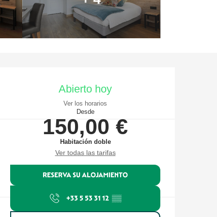
Horarios y datos de contacto
Abierto hoy
Ver los horarios
Desde
150,00 €
Habitación doble
Ver todas las tarifas
RESERVA SU ALOJAMIENTO
+33 5 53 31 12
▒▒