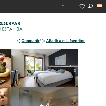
Hôtel Le Mas del Pechs
--°
Buscar
Voir les favoris
RESERVAR
I ESTANCIA
Ajouter aux favoris
Compartir
Añadir a mis favoritos
+ 4