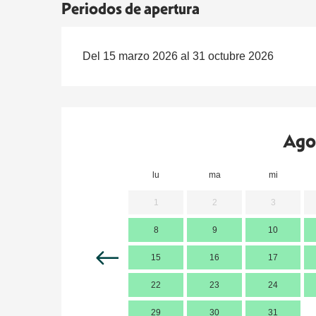
Periodos de apertura
Del 15 marzo 2026 al 31 octubre 2026
Ago
lu
ma
mi
1
2
3
8
9
10
15
16
17
22
23
24
29
30
31