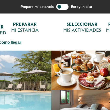
Preparar mi estancia
Alojamientos
Hoteles en Sarlat y Perigord Noir
Preparo mi estancia
Estoy in situ
PREPARAR
SELECCIONAR
IR
MI ESTANCIA
MIS ACTIVIDADES
M
ORD
Cómo llegar