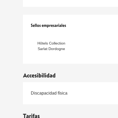
Oferta de prestaciones
Sellos empresariales
Sellos empresariales
Hôtels Collection
Sarlat Dordogne
Accesibilidad
Discapacidad física
Tarifas