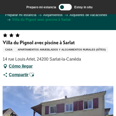
Aller
Preparo mi estancia
Estoy in situ
au
Bienvenido a Sarlat en el corazón de la región de Dordoña.
Preparar mi estancia
Alojamientos
Alquileres de vacaciones
contenu
Villa du Pignol avec piscine à Sarlat
principal
Villa du Pignol avec piscine à Sarlat
CASA
APARTAMENTOS AMUEBLADOS Y ALOJAMIENTOS RURALES (GÎTES)
14 rue Louis Arlet, 24200 Sarlat-la-Canéda
Cómo llegar
Ajouter aux favoris
Compartir