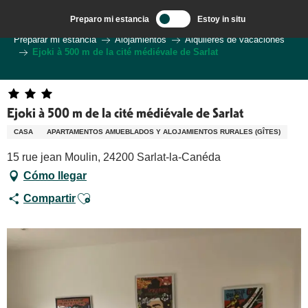
Aller
Preparo mi estancia
Estoy in situ
au
Bienvenido a Sarlat en el corazón de la región de Dordoña.
Preparar mi estancia
Alojamientos
Alquileres de vacaciones
contenu
Ejoki à 500 m de la cité médiévale de Sarlat
principal
Ejoki à 500 m de la cité médiévale de Sarlat
CASA
APARTAMENTOS AMUEBLADOS Y ALOJAMIENTOS RURALES (GÎTES)
15 rue jean Moulin, 24200 Sarlat-la-Canéda
Cómo llegar
Ajouter aux favoris
Compartir