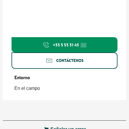
+33 5 53 31 45
▒▒
CONTÁCTENOS
Entorno
Entorno
En el campo