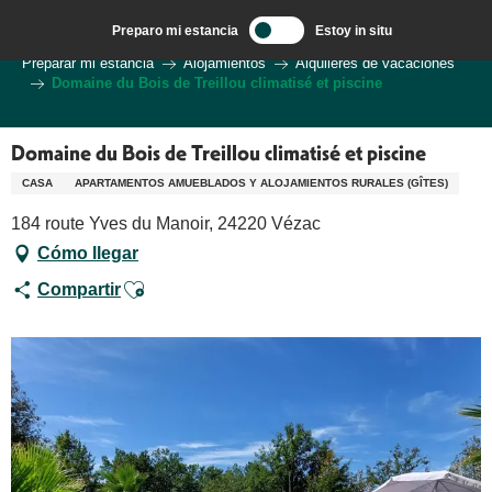
Aller
Preparo mi estancia
Estoy in situ
au
Bienvenido a Sarlat en el corazón de la región de Dordoña.
Preparar mi estancia
Alojamientos
Alquileres de vacaciones
contenu
Domaine du Bois de Treillou climatisé et piscine
principal
Domaine du Bois de Treillou climatisé et piscine
CASA
APARTAMENTOS AMUEBLADOS Y ALOJAMIENTOS RURALES (GÎTES)
184 route Yves du Manoir, 24220 Vézac
Cómo llegar
Ajouter aux favoris
Compartir