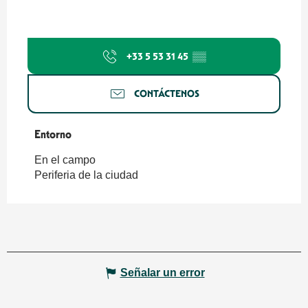
+33 5 53 31 45
▒▒
CONTÁCTENOS
Entorno
Entorno
En el campo
Periferia de la ciudad
Señalar un error