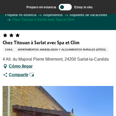
Aller
Preparo mi estancia
Estoy in situ
au
Bienvenido a Sarlat en el corazón de la región de Dordoña.
Preparar mi estancia
Alojamientos
Alquileres de vacaciones
contenu
Chez Titouan à Sarlat avec Spa et Clim
principal
Chez Titouan à Sarlat avec Spa et Clim
CASA
APARTAMENTOS AMUEBLADOS Y ALOJAMIENTOS RURALES (GÎTES)
4 All. du Majoral Pierre Miremont, 24200 Sarlat-la-Canéda
Cómo llegar
Ajouter aux favoris
Compartir