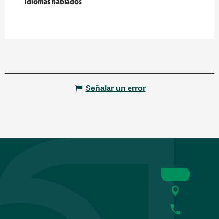
Idiomas hablados
Idiomas hablados
Señalar un error