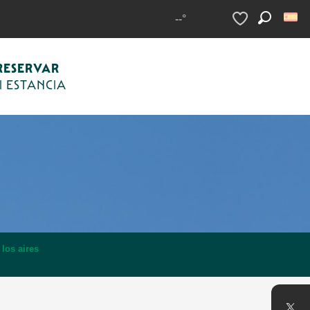
--°
Buscar
Voir les favoris
RESERVAR
I ESTANCIA
 los aires