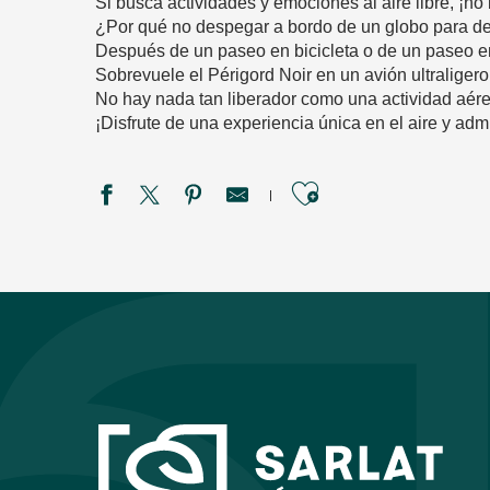
Si busca actividades y emociones al aire libre, ¡n
¿Por qué no despegar a bordo de un globo para des
Después de un paseo en bicicleta o de un paseo en 
Sobrevuele el Périgord Noir en un avión ultraligero
No hay nada tan liberador como una actividad aérea
¡Disfrute de una experiencia única en el aire y adm
Ajouter aux f
Aqua Monkey Island
Reptiland
Montgolfières du Périgord
Château Escape Game de Marzac
La ferme de Découverte Saint Pierre Lafeuille
Périgord Archery Contact
Driving concept
Montgolfière et Châteaux