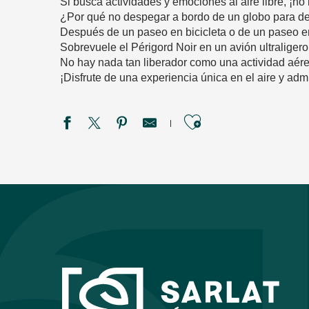
Si busca actividades y emociones al aire libre, ¡n
¿Por qué no despegar a bordo de un globo para des
Después de un paseo en bicicleta o de un paseo en 
Sobrevuele el Périgord Noir en un avión ultraligero
No hay nada tan liberador como una actividad aérea
¡Disfrute de una experiencia única en el aire y adm
Ajouter aux f
Air Châteaux
Jungle Golf - Univerland Le Bugue
Canoës Azur - Camping de la Bouysse
Parc Animalier de Gramat
Quercyland
L'Echapétoire
Aqua Monkey Island
L'étrier de Vitrac