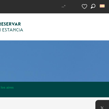
--°
Buscar
Voir les favoris
RESERVAR
I ESTANCIA
 los aires