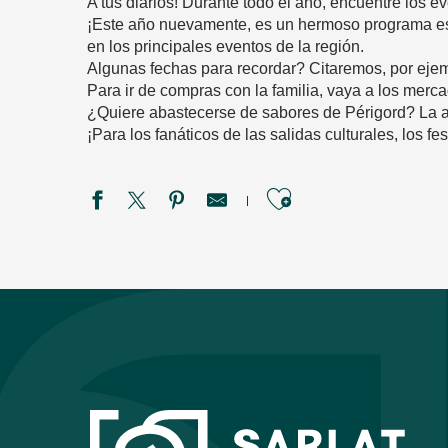
A tus diarios! Durante todo el año, encuentre los 
¡Este año nuevamente, es un hermoso programa espe
en los principales eventos de la región.
Algunas fechas para recordar? Citaremos, por ejempl
Para ir de compras con la familia, vaya a los merca
¿Quiere abastecerse de sabores de Périgord? La 
¡Para los fanáticos de las salidas culturales, los f
Ajouter aux f
Lettres de Dordogne
Exposition de Photos : " Villefranche d'Hier"
Les vacances d'été au village troglodytique de la Madeleine
Les vacances d'été au Musée national de Préhistoire
Exposition collective à Carsac-Aillac
Les vacances d'été au Château de Commarque
Combattre au temps des chevaliers