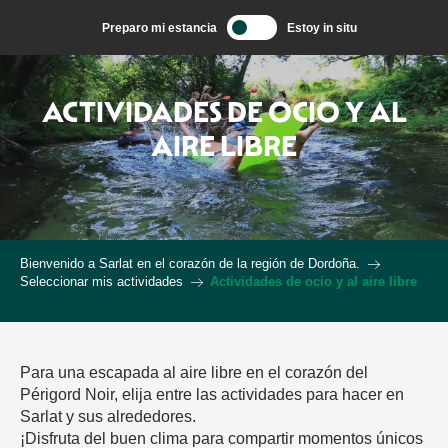
Aller
Preparo mi estancia
Estoy in situ
au
contenu
principal
ACTIVIDADES DE OCIO Y AL
AIRE LIBRE
Bienvenido a Sarlat en el corazón de la región de Dordoña.
Seleccionar mis actividades
Actividades de ocio y al aire libre
Para una escapada al aire libre en el corazón del
Périgord Noir, elija entre las actividades para hacer en
Sarlat y sus alrededores.
¡Disfruta del buen clima para compartir momentos únicos