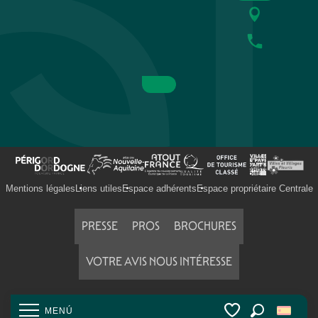
Château Escape Game de Marzac
La ferme de Découverte Saint Pierre Lafeuille
Les canoës du Bournat
Vol en Ballon
Jungle Golf - Univerland Le Bugue
Parcours aventure- Préhistobranche
Garden Karting
Driving concept
Mentions légales
Liens utiles
Espace adhérents
Espace propriétaire Centrale
PRESSE
PROS
BROCHURES
VOTRE AVIS NOUS INTÉRESSE
MENÚ